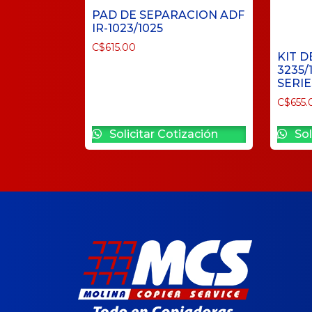
PAD DE SEPARACION ADF
IR-1023/1025
C$
615.00
KIT D
3235/
SERIE
C$
655.
Solicitar Cotización
Sol