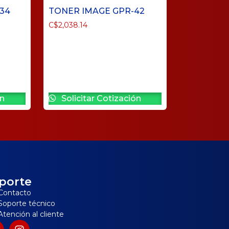
34
TONER IMAGE GPR-42
C$
2,038.14
ón
Solicitar Cotización
porte
Contacto
Soporte técnico
Atención al cliente