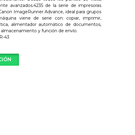
te avanzados.4235 de la serie de impresoras
Canon ImageRunner Advance, ideal para grupos
áquina viene de serie con: copiar, imprimir,
ática, alimentador automático de documentos,
 almacenamiento y función de envío.
R-43
CIÓN