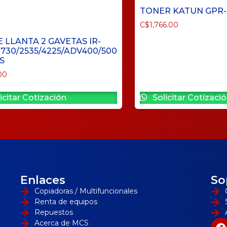
TONER KATUN GPR-
C$
1,766.00
E LLANTA 2 GAVETAS IR-
1730/2535/4225/ADV400/500
S
00
Solicitar Cotizaci
icitar Cotización
Enlaces
So
Copiadoras / Multifuncionales
Renta de equipos
Repuestos
Acerca de MCS