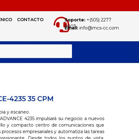
CNICO
CONTACTO
Soporte:
+(505) 2277
0903
Email:
info@mcs-cc.com
BUSCAR
E-4235 35 CPM
pia y escaneo.
DVANCE 4235 impulsará su negocio a nuevos
ello y compacto centro de comunicaciones que
s procesos empresariales y automatiza las tareas
mpresionante. Desde todos los puntos de vista,