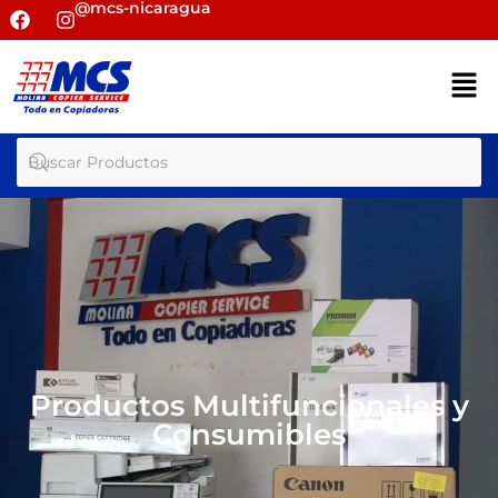
@mcs-nicaragua
Productos Multifuncionales y
Consumibles