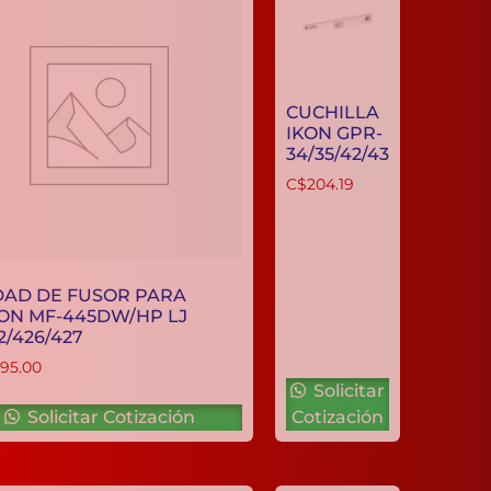
CUCHILLA
IKON GPR-
34/35/42/43
C$
204.19
UNIDAD DE FUSOR PARA
CANON MF-445DW/HP LJ
M402/426/427
C$
6,695.00
Solicitar
Solicitar Cotización
Cotización