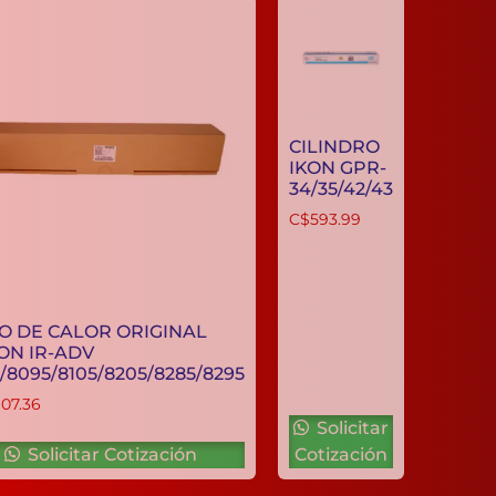
CILINDRO
IKON GPR-
34/35/42/43
C$
593.99
RODO DE CALOR ORIGINAL
CANON IR-ADV
8085/8095/8105/8205/8285/8295
C$
14,107.36
Solicitar
Solicitar Cotización
Cotización