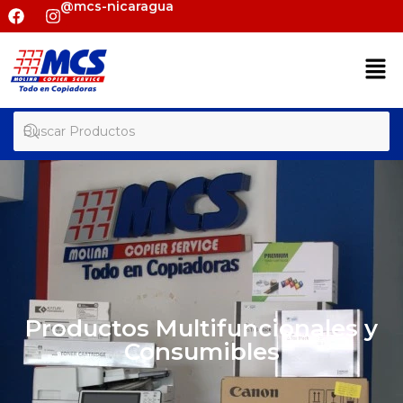
@mcs-nicaragua
Productos Multifuncionales y
Consumibles