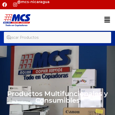
@mcs-nicaragua
Productos Multifuncionales y
Consumibles