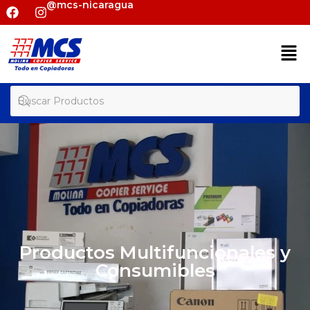
@mcs-nicaragua
Productos Multifuncionales y
Consumibles