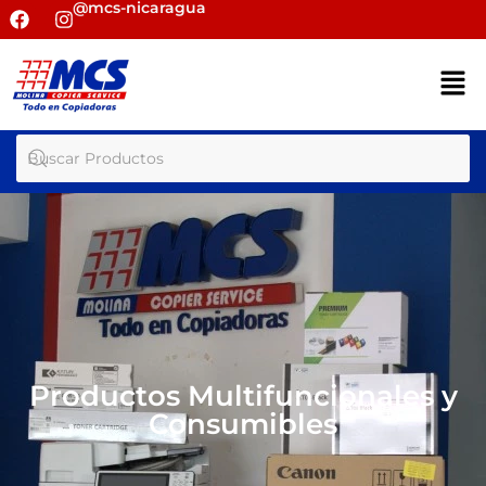
@mcs-nicaragua
Productos Multifuncionales y
Consumibles