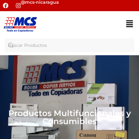
@mcs-nicaragua
Productos Multifuncionales y
Consumibles