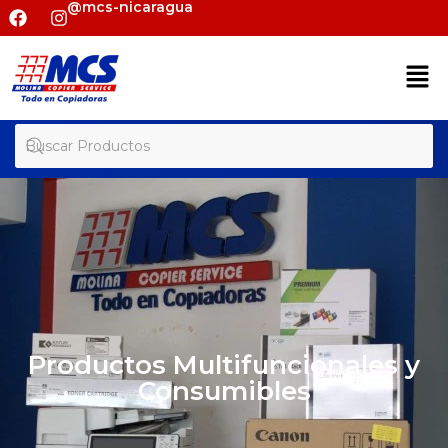
@mcs-nicaragua
Productos Multifuncionales y
Consumibles