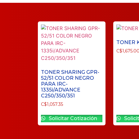
TONER 
C$
1,675.0
TONER SHARING GPR-
52/51 COLOR NEGRO
PARA IRC-
1335i/ADVANCE
C250/350/351
C$
1,057.35
Solicitar Cotización
Solici