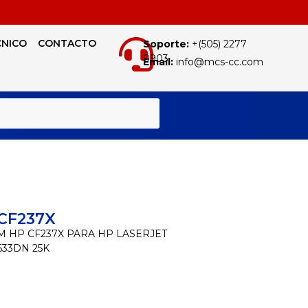
CNICO
CONTACTO
Soporte:
+(505) 2277
0903
Email:
info@mcs-cc.com
BUSCAR
CF237X
M HP CF237X PARA HP LASERJET
633DN 25K