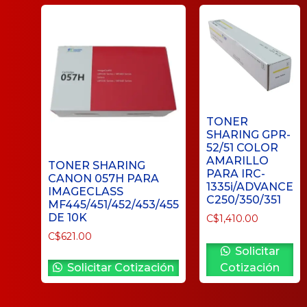
TONER
SHARING GPR-
52/51 COLOR
AMARILLO
TONER SHARING
PARA IRC-
CANON 057H PARA
1335i/ADVANCE
IMAGECLASS
C250/350/351
MF445/451/452/453/455
DE 10K
C$
1,410.00
C$
621.00
Solicitar
Solicitar Cotización
Cotización