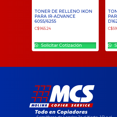
TONER DE RELLENO IKON
TON
PARA IR-ADVANCE
PAR
6055/6255
D16
C$
965.24
C$
5
Solicitar Cotización
S