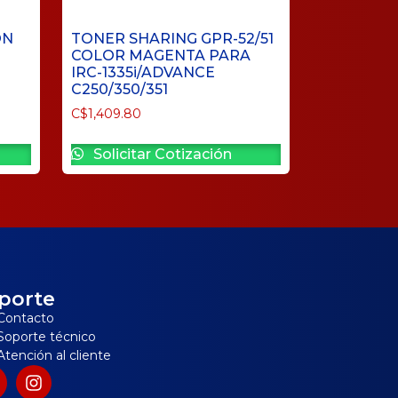
ON
TONER SHARING GPR-52/51
COLOR MAGENTA PARA
IRC-1335i/ADVANCE
C250/350/351
C$
1,409.80
Solicitar Cotización
porte
Contacto
Soporte técnico
Atención al cliente