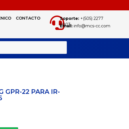
CNICO
CONTACTO
Soporte:
+(505) 2277
0903
Email:
info@mcs-cc.com
BUSCAR
 GPR-22 PARA IR-
5