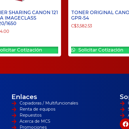
ER SHARING CANON 121
TONER ORIGINAL CAN
A IMAGECLASS
GPR-54
20/1650
C$
3,582.53
94.00
olicitar Cotización
Solicitar Cotización
Enlaces
So
Copiadoras / Multifuncionales
Renta de equipos
Repuestos
Acerca de MCS
Promociones