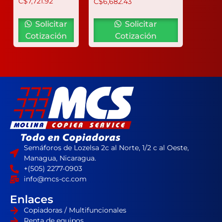
C$
7,721.92
C$
6,682.43
Solicitar
Solicitar
Cotización
Cotización
Semáforos de Lozelsa 2c al Norte, 1/2 c al Oeste,
Managua, Nicaragua.
+(505) 2277-0903
info@mcs-cc.com
Enlaces
Copiadoras / Multifuncionales
Renta de equipos