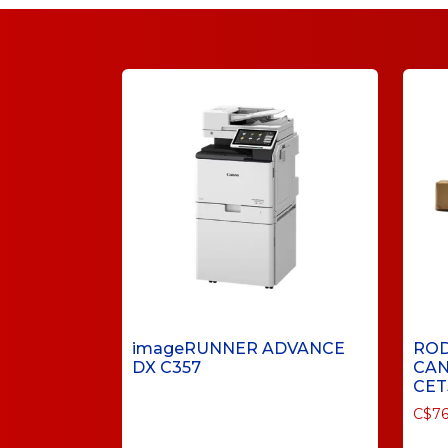
imageRUNNER ADVANCE
ROD
DX C357
CAN
CET
C$
76