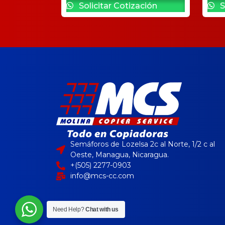
Solicitar Cotización
S
Semáforos de Lozelsa 2c al Norte, 1/2 c al
Oeste, Managua, Nicaragua.
+(505) 2277-0903
info@mcs-cc.com
Need Help?
Chat with us