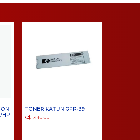
NON
TONER KATUN GPR-39
6/HP
C$
1,490.00