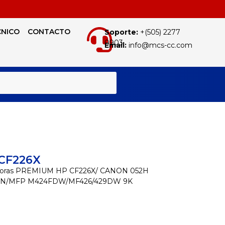
CNICO
CONTACTO
Soporte:
+(505) 2277
0903
Email:
info@mcs-cc.com
BUSCAR
CF226X
resoras PREMIUM HP CF226X/ CANON 052H
DN/MFP M424FDW/MF426/429DW 9K