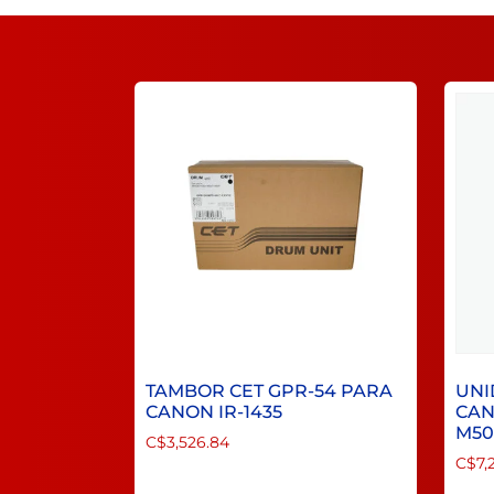
TAMBOR CET GPR-54 PARA
UNI
CANON IR-1435
CAN
M50
C$
3,526.84
C$
7,