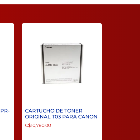
GPR-
CARTUCHO DE TONER
ORIGINAL T03 PARA CANON
C$
10,780.00