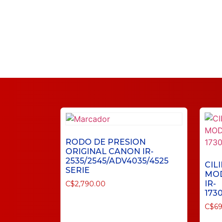
RODO DE PRESION
ORIGINAL CANON IR-
2535/2545/ADV4035/4525
CIL
SERIE
MOD
IR-
C$
2,790.00
173
C$
69