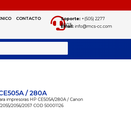
CNICO
CONTACTO
Soporte:
+(505) 2277
0903
Email:
info@mcs-cc.com
BUSCAR
E505A / 280A
ara impresoras HP CE505A/280A / Canon
/2055/2056/2057 COD 50001126