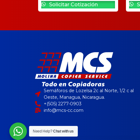
Solicitar Cotización
S
Semáforos de Lozelsa 2c al Norte, 1/2 c al
Oeste, Managua, Nicaragua.
+(505) 2277-0903
info@mcs-cc.com
Need Help?
Chat with us