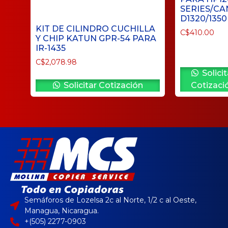
SERIES/C
D1320/1350
KIT DE CILINDRO CUCHILLA
C$
410.00
Y CHIP KATUN GPR-54 PARA
IR-1435
C$
2,078.98
Solicit
Solicitar Cotización
Cotizaci
Semáforos de Lozelsa 2c al Norte, 1/2 c al Oeste,
Managua, Nicaragua.
+(505) 2277-0903