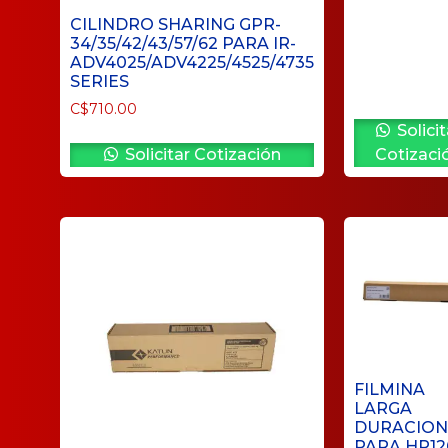
CILINDRO SHARING GPR-
34/35/42/43/57/62 PARA IR-
ADV4025/ADV4225/4525/4735
SERIES
C$
710.00
Solicit
Solicitar Cotización
Cotizaci
FILMINA
LARGA
DURACION
PARA HP12