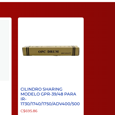
CILINDRO SHARING
MODELO GPR-39/48 PARA
IR-
1730/1740/1750/ADV400/500
C$
695.86