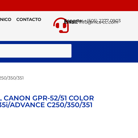
CNICO
CONTACTO
Soporte:
+(505) 2277 0903
Email:
info@mcs-cc.com
BUSCAR
50/350/351
 CANON GPR-52/51 COLOR
35i/ADVANCE C250/350/351