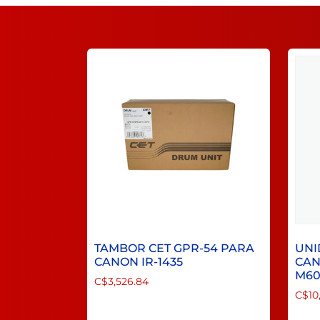
TAMBOR CET GPR-54 PARA
UNI
CANON IR-1435
CAN
M60
C$
3,526.84
C$
10