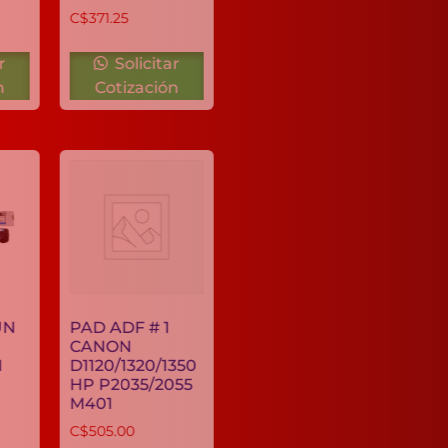
C$
371.25
Solicitar
Solicitar
Cotización
Cotización
TONER KATUN
PAD ADF # 1
GPR-52/51
CANON
COLOR CYAN
D1120/1320/1350
HP P2035/2055
C$
3,155.59
M401
C$
505.00