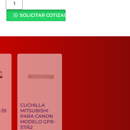
SOLICITAR COTIZACIÓN
TONER IKON
CUCHILLA
CANON GPR-39
MITSUBISHI
PARA CANON
C$
909.55
MODELO GPR-
57/62