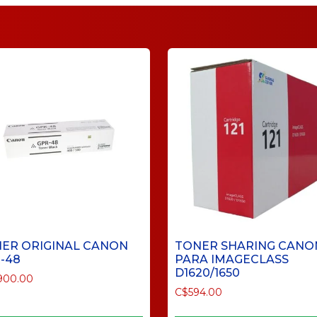
ER ORIGINAL CANON
TONER SHARING CANON
-48
PARA IMAGECLASS
D1620/1650
900.00
C$
594.00