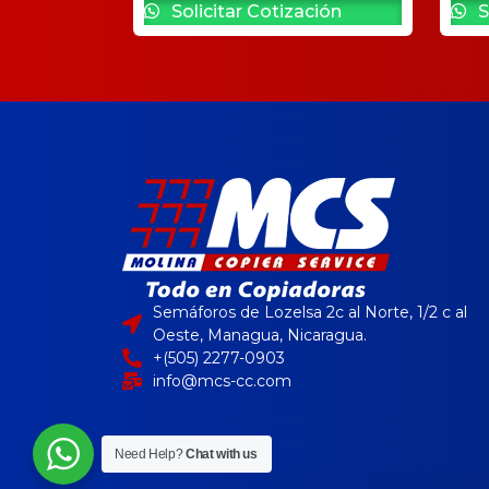
Solicitar Cotización
S
Semáforos de Lozelsa 2c al Norte, 1/2 c al
Oeste, Managua, Nicaragua.
+(505) 2277-0903
info@mcs-cc.com
Need Help?
Chat with us