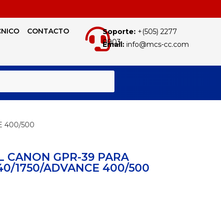
CNICO
CONTACTO
Soporte:
+(505) 2277
0903
Email:
info@mcs-cc.com
BUSCAR
 400/500
L CANON GPR-39 PARA
40/1750/ADVANCE 400/500