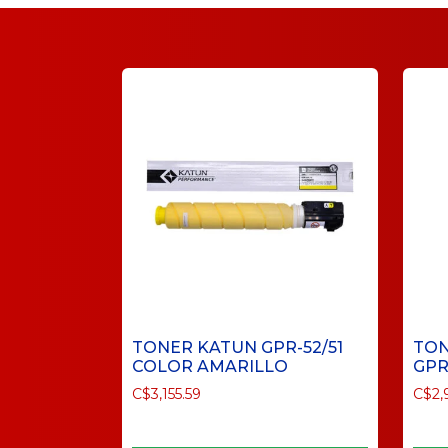
TONER KATUN GPR-52/51
TON
COLOR AMARILLO
GPR
C$
3,155.59
C$
2,