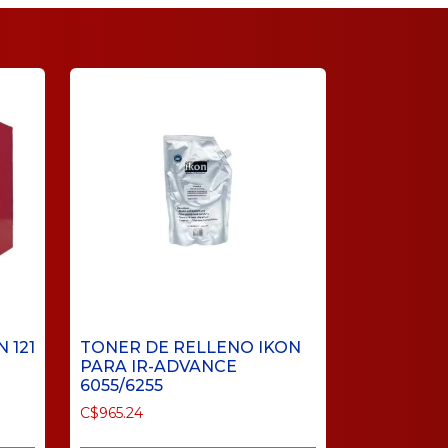
 121
TONER DE RELLENO IKON
PARA IR-ADVANCE
6055/6255
C$
965.24