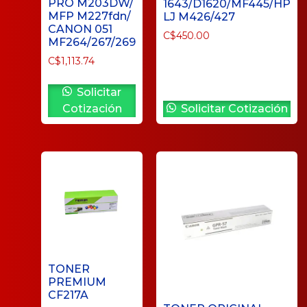
PRO M203DW/
1643/D1620/MF445/HP
MFP M227fdn/
LJ M426/427
CANON 051
C$
450.00
MF264/267/269
C$
1,113.74
Solicitar
Cotización
Solicitar Cotización
TONER
PREMIUM
CF217A