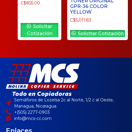
TONER ORIGINAL
C$
855.00
GPR-36 COLOR
YELLOW
C$
5,011.83
Solicitar
Cotización
Solicitar Cotización
Semáforos de Lozelsa 2c al Norte, 1/2 c al Oeste,
Managua, Nicaragua.
+(505) 2277-0903
info@mcs-cc.com
Enlaces