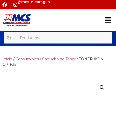
@mcs-nicaragua
Inicio
/
Consumibles
/
Cartucho de Tóner
/ TONER IKON
GPR-35