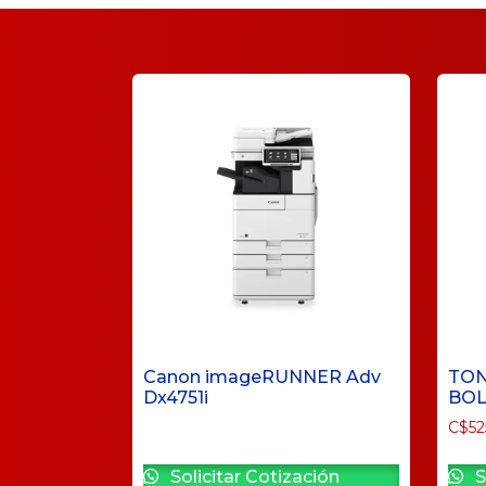
Canon imageRUNNER Adv
TON
Dx4751i
BOL
C$
52
Solicitar Cotización
S