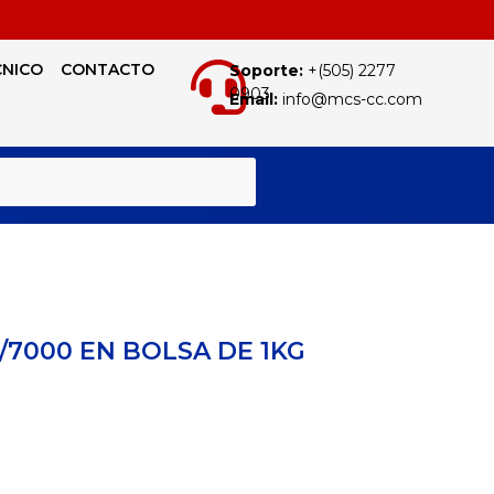
CNICO
CONTACTO
Soporte:
+(505) 2277
0903
Email:
info@mcs-cc.com
BUSCAR
/7000 EN BOLSA DE 1KG