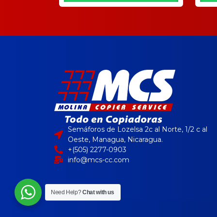
Semáforos de Lozelsa 2c al Norte, 1/2 c al
Oeste, Managua, Nicaragua.
+(505) 2277-0903
info@mcs-cc.com
Need Help?
Chat with us