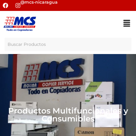
@mcs-nicaragua
Productos Multifuncionales y
Consumibles