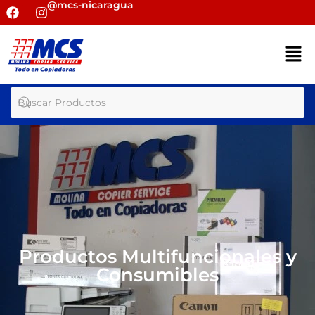
@mcs-nicaragua
Productos Multifuncionales y
Consumibles