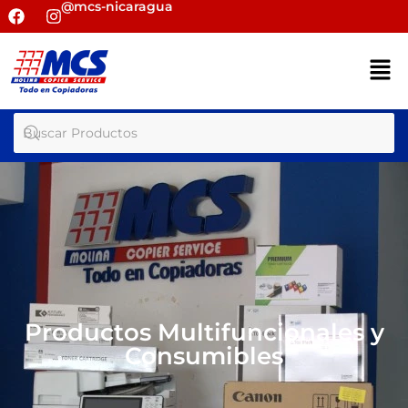
@mcs-nicaragua
Productos Multifuncionales y
Consumibles