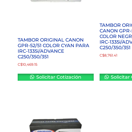
TAMBOR ORI
CANON GPR-5
COLOR NEGR
TAMBOR ORIGINAL CANON
IRC-1335i/A
GPR-52/51 COLOR CYAN PARA
C250/350/351
IRC-1335i/ADVANCE
C$
8,761.41
C250/350/351
C$
10,469.15
Solicitar Cotización
Solicitar