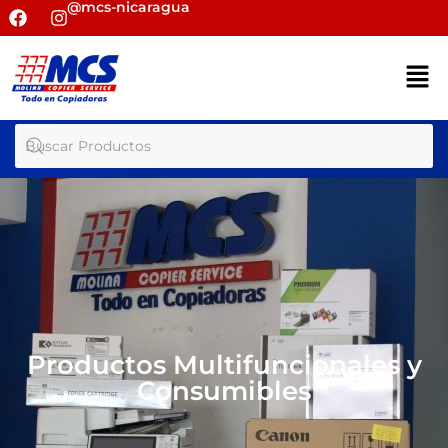
@mcs-nicaragua
Productos Multifuncionales y
Consumibles