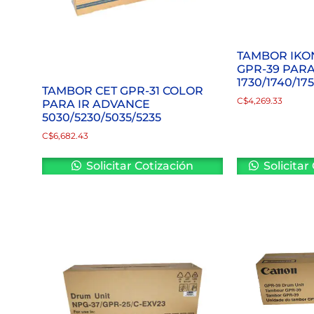
TAMBOR IKO
GPR-39 PARA
1730/1740/17
TAMBOR CET GPR-31 COLOR
C$
4,269.33
PARA IR ADVANCE
5030/5230/5035/5235
C$
6,682.43
Solicitar Cotización
Solicitar