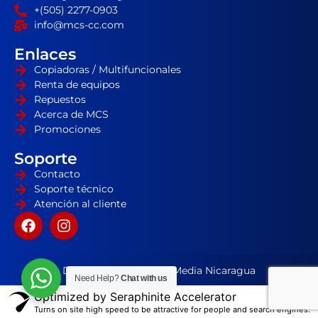
+(505) 2277-0903
info@mcs-cc.com
Enlaces
Copiadoras / Multifuncionales
Renta de equipos
Repuestos
Acerca de MCS
Promociones
Soporte
Contacto
Soporte técnico
Atención al cliente
Desarrollador por HD Media Nicaragua
Need Help?
Chat with us
Optimized by Seraphinite Accelerator
Turns on site high speed to be attractive for people and search engines.