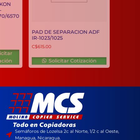
CALOR IKON
PARA IR-
5050/5570/6570
C$
928.12
PAD DE SEPARACION ADF
IR-1023/1025
C$
615.00
Solicitar
Cotización
Solicitar Cotización
Semáforos de Lozelsa 2c al Norte, 1/2 c al Oeste,
Managua, Nicaragua.