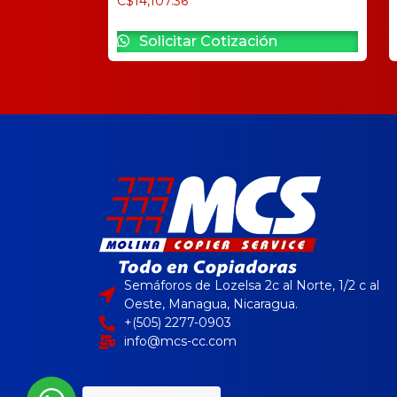
C$
14,107.36
Solicitar Cotización
Semáforos de Lozelsa 2c al Norte, 1/2 c al
Oeste, Managua, Nicaragua.
+(505) 2277-0903
info@mcs-cc.com