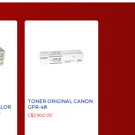
TONER ORIGINAL CANON
OLOR
GPR-48
-
C$
2,900.00