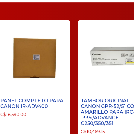
PANEL COMPLETO PARA
TAMBOR ORIGINAL
CANON IR-ADV400
CANON GPR-52/51 C
AMARILLO PARA IRC
C$
18,590.00
1335i/ADVANCE
C250/350/351
C$
10,469.15