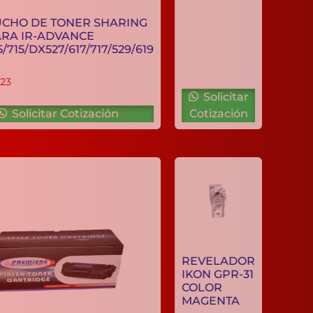
CARTUCHO DE TONER SHARING
T03 PARA IR-ADVANCE
525/615/715/DX527/617/717/529/619
18K
C$
2,153.23
Solicitar
Solicitar Cotización
Cotización
REVELADO
IKON GPR-3
COLOR
MAGENTA