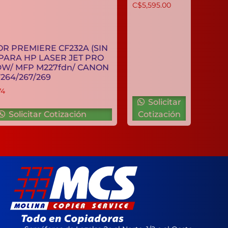
C$
5,595.00
TAMBOR PREMIERE CF232A (SIN
CHIP) PARA HP LASER JET PRO
M203DW/ MFP M227fdn/ CANON
051 MF264/267/269
C$
1,113.74
Solicitar
Solicitar Cotización
Cotización