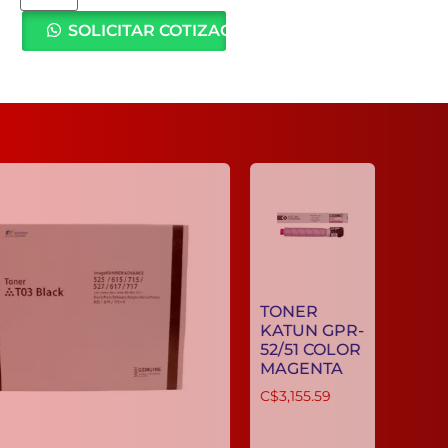
SOLICITAR COTIZACIÓN
TONER
KATUN GPR
52/51 COLOR
MAGENTA
C$
3,155.59