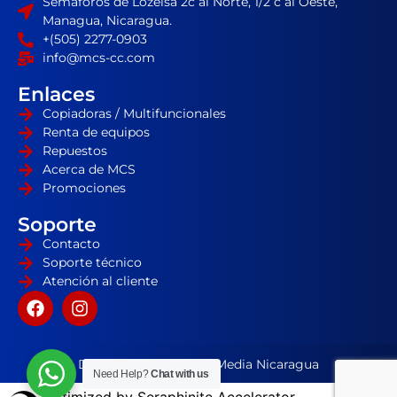
Semáforos de Lozelsa 2c al Norte, 1/2 c al Oeste,
Managua, Nicaragua.
+(505) 2277-0903
info@mcs-cc.com
Enlaces
Copiadoras / Multifuncionales
Renta de equipos
Repuestos
Acerca de MCS
Promociones
Soporte
Contacto
Soporte técnico
Atención al cliente
Desarrollador por HD Media Nicaragua
Need Help?
Chat with us