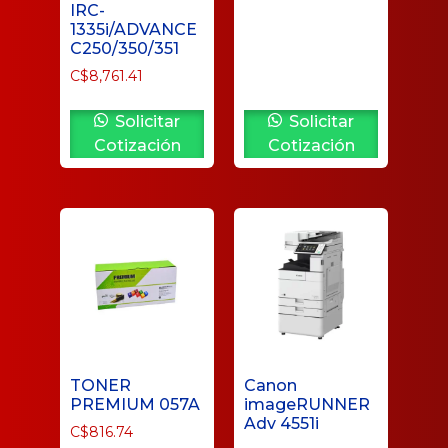
IRC-
1335i/ADVANCE
C250/350/351
C$
8,761.41
Solicitar
Solicitar
Cotización
Cotización
TONER
Canon
PREMIUM 057A
imageRUNNER
Adv 4551i
C$
816.74