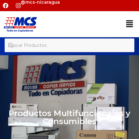
@mcs-nicaragua
Productos Multifuncionales y
Consumibles