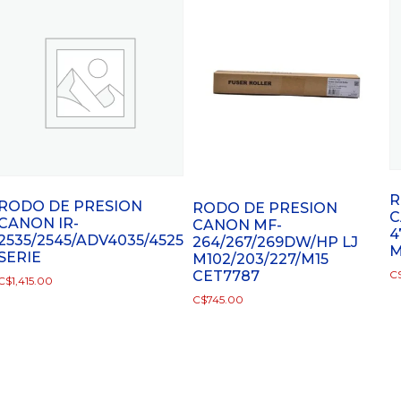
R
RODO DE PRESION
RODO DE PRESION
C
CANON IR-
CANON MF-
4
2535/2545/ADV4035/4525
264/267/269DW/HP LJ
M
SERIE
M102/203/227/M15
CET7787
C
C$
1,415.00
C$
745.00