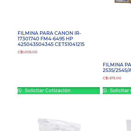
FILMINA PARA CANON IR-
17301740 FM4-6495 HP
425043504345 CET51041215
C$
1,005.00
FILMINA PA
2535/2545/
C$
1,675.00
Solicitar Cotización
Solicitar