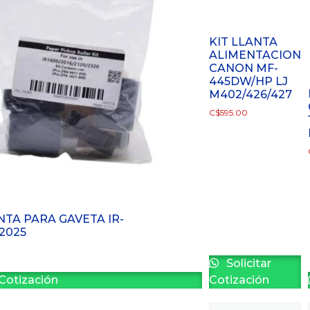
KIT LLANTA
ALIMENTACION
CANON MF-
445DW/HP LJ
M402/426/427
C$
595.00
NTA PARA GAVETA IR-
2025
Solicitar
 Cotización
Cotización