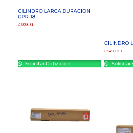
CILINDRO LARGA DURACION
GPR-18
C$
538.31
CILINDRO 
C$
450.00
Solicitar Cotización
Solicitar