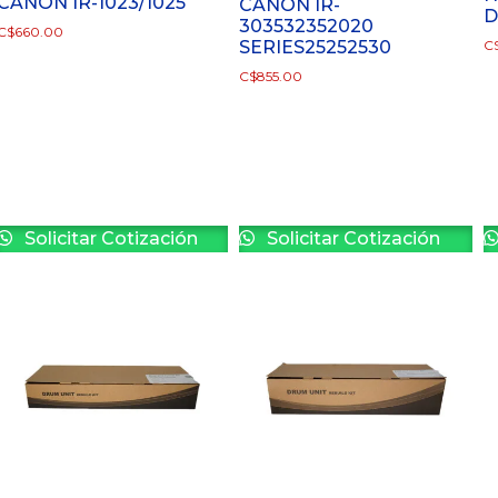
CANON IR-1023/1025
CANON IR-
D
303532352020
C$
660.00
SERIES25252530
C
C$
855.00
Solicitar Cotización
Solicitar Cotización