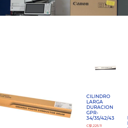
CILINDRO
LARGA
DURACION
GPR-
34/35/42/43
C$
1,225.11