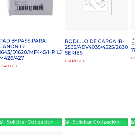
R
PAD BYPASS PARA
RODILLO DE CARGA IR-
P
CANON IR-
2535/ADV4035/4525/2630
1
1643/D1620/MF445/HP LJ
SERIES
M426/427
C
C$
1,120.00
C$
450.00
Solicitar Cotización
Solicitar Cotización