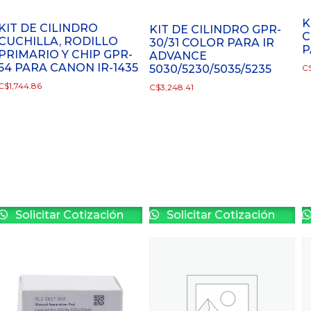
K
KIT DE CILINDRO
KIT DE CILINDRO GPR-
C
CUCHILLA, RODILLO
30/31 COLOR PARA IR
P
PRIMARIO Y CHIP GPR-
ADVANCE
54 PARA CANON IR-1435
5030/5230/5035/5235
C
C$
1,744.86
C$
3,248.41
Solicitar Cotización
Solicitar Cotización