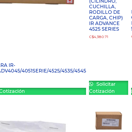
(CILINDRO,
CUCHILLA,
RODILLO DE
CARGA, CHIP)
IR ADVANCE
4525 SERIES
C$
4,380.71
RA IR-
ADV4045/4051SERIE/4525/4535/4545
Solicitar
 Cotización
Cotización