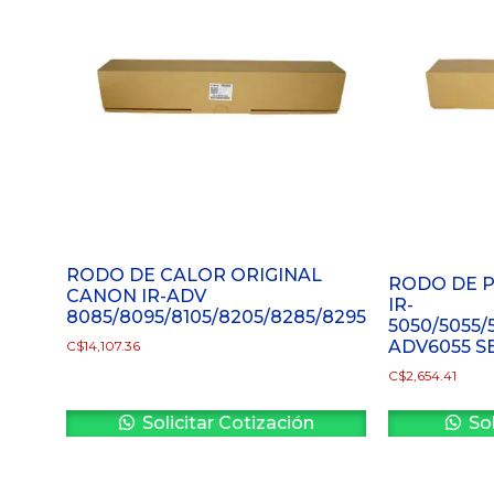
RODO DE CALOR ORIGINAL
RODO DE P
CANON IR-ADV
IR-
8085/8095/8105/8205/8285/8295
5050/5055/
ADV6055 S
C$
14,107.36
C$
2,654.41
Solicitar Cotización
Sol