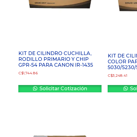
KIT DE CILINDRO CUCHILLA,
KIT DE CIL
RODILLO PRIMARIO Y CHIP
COLOR PAR
GPR-54 PARA CANON IR-1435
5030/5230/
C$
1,744.86
C$
3,248.41
Solicitar Cotización
Sol