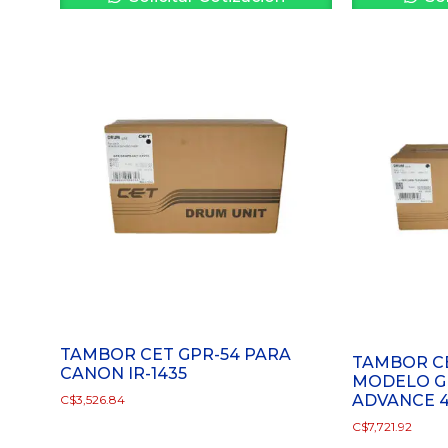
TAMBOR CET GPR-54 PARA
TAMBOR C
CANON IR-1435
MODELO GP
ADVANCE 4
C$
3,526.84
C$
7,721.92