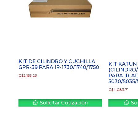
KIT DE CILINDRO Y CUCHILLA
KIT KATUN
GPR-39 PARA IR-1730/1740/1750
(CILINDRO
PARA IR-A
C$
2,153.23
5030/5035/
C$
4,083.71
Solicitar Cotización
Sol