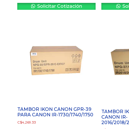
Solicitar Cotización
Sol
TAMBOR IKON CANON GPR-39
TAMBOR IK
PARA CANON IR-1730/1740/1750
CANON IR-
2016/2018/
C$
4,269.33