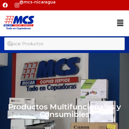
@mcs-nicaragua
Productos Multifuncionales y
Consumibles