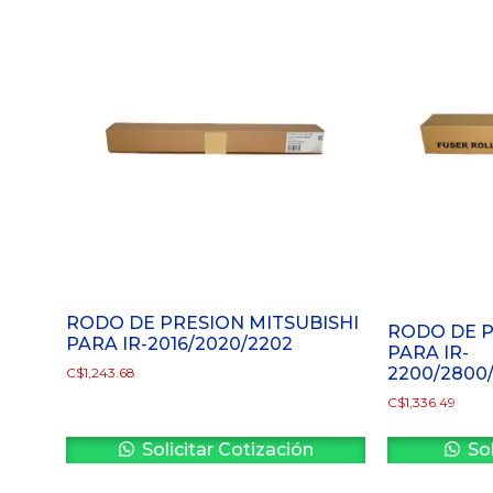
RODO DE PRESION MITSUBISHI
RODO DE P
PARA IR-2016/2020/2202
PARA IR-
2200/2800
C$
1,243.68
C$
1,336.49
Solicitar Cotización
Sol