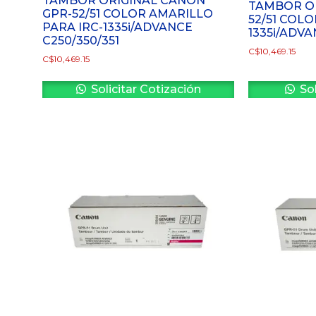
TAMBOR ORIGINAL CANON
TAMBOR OR
GPR-52/51 COLOR AMARILLO
52/51 COLO
PARA IRC-1335i/ADVANCE
1335i/ADVA
C250/350/351
C$
10,469.15
C$
10,469.15
Solicitar Cotización
Sol