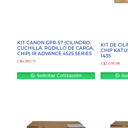
KIT CANON GPR-57 (CILINDRO,
KIT DE CIL
CUCHILLA, RODILLO DE CARGA,
CHIP KATU
CHIP) IR ADVANCE 4525 SERIES
1435
C$
4,380.71
C$
2,078.98
Solicitar Cotización
Sol