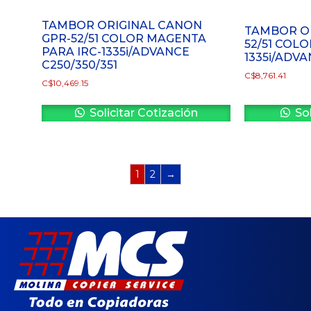
TAMBOR ORIGINAL CANON
TAMBOR OR
GPR-52/51 COLOR MAGENTA
52/51 COL
PARA IRC-1335i/ADVANCE
1335i/ADVA
C250/350/351
C$
8,761.41
C$
10,469.15
Solicitar Cotización
Sol
1
2
→