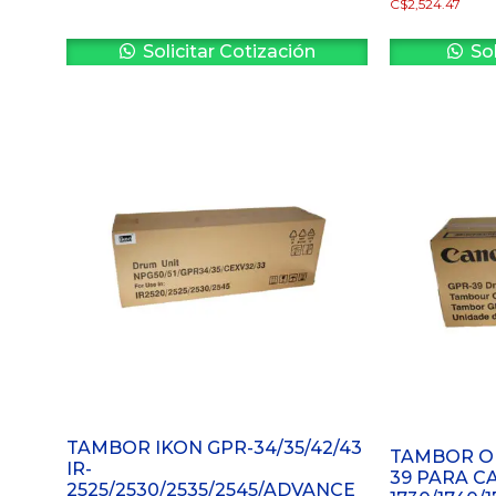
C$
2,524.47
Solicitar Cotización
Sol
TAMBOR IKON GPR-34/35/42/43
TAMBOR OR
IR-
39 PARA C
2525/2530/2535/2545/ADVANCE