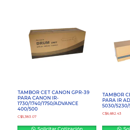
TAMBOR CET CANON GPR-39
TAMBOR CE
PARA CANON IR-
PARA IR A
1730/1740/1750/ADVANCE
5030/5230/
400/500
C$
6,682.43
C$
5,383.07
Solicitar Cotización
Sol