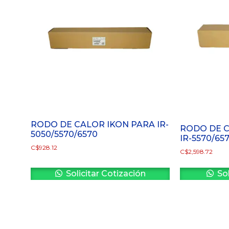
RODO DE CALOR IKON PARA IR-
RODO DE 
5050/5570/6570
IR-5570/65
C$
928.12
C$
2,598.72
Solicitar Cotización
Sol