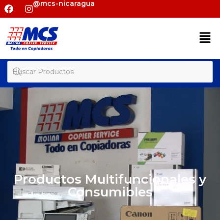
@mcs-nicaragua
Productos Multifuncionales y
Consumibles